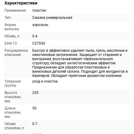
Характеристики
Применение:
пластик
Тип:
Смазка универсальная
Форма
аэрозоль
выпуска:
Объём, л:
0.4
EAN-13:
C27030
Расширенное
Быстро и эффективно удаляет пыль, грязь, масляные и
описание:
никотиновые загрязнения. Защищает от старения и
выгорания, восстанавливает первоначальную
структуру, обладает антистатическим эффектом.
Предназначен для обработки пластиковых и
виниловых деталей салона. Подходит для молдингов и
бамперов. Обладает приятным ароматом клубники.
Товарная
уход и очистка
группа:
Высота
235
упаковки,
мм:
Длина
50
упаковки,
мм:
Объем
0.7
упаковки, л: