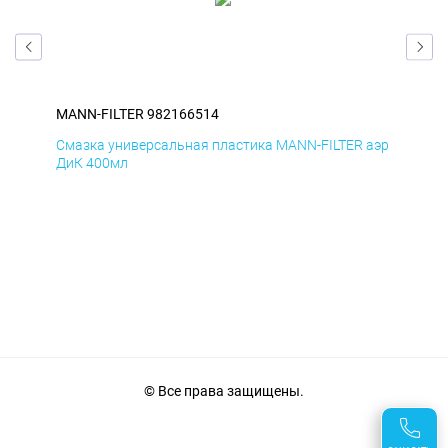
MANN-FILTER 982166514
MAN
аэр
Смазка универсальная пластика MANN-FILTER аэр
Сма
ДиК 400мл
ПхВ
© Все права защищены.