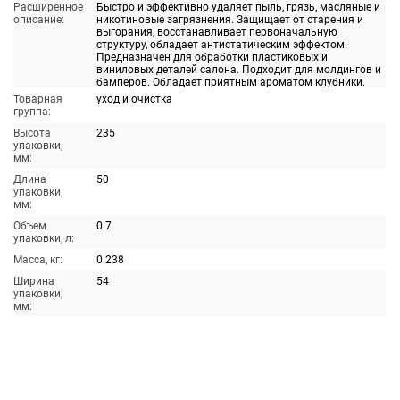
Расширенное
Быстро и эффективно удаляет пыль, грязь, масляные и
описание:
никотиновые загрязнения. Защищает от старения и
выгорания, восстанавливает первоначальную
структуру, обладает антистатическим эффектом.
Предназначен для обработки пластиковых и
виниловых деталей салона. Подходит для молдингов и
бамперов. Обладает приятным ароматом клубники.
Товарная
уход и очистка
группа:
Высота
235
упаковки,
мм:
Длина
50
упаковки,
мм:
Объем
0.7
упаковки, л:
Масса, кг:
0.238
Ширина
54
упаковки,
мм: