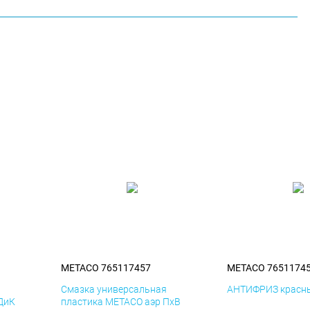
METACO 765117457
METACO 7651174
я
Смазка универсальная
АНТИФРИЗ красны
ДиК
пластика METACO аэр ПхВ