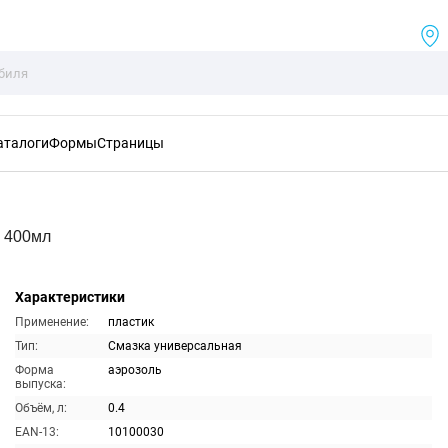
аталоги
Формы
Страницы
 400мл
Характеристики
Применение:
пластик
Тип:
Смазка универсальная
Форма
аэрозоль
выпуска:
Объём, л:
0.4
EAN-13:
10100030