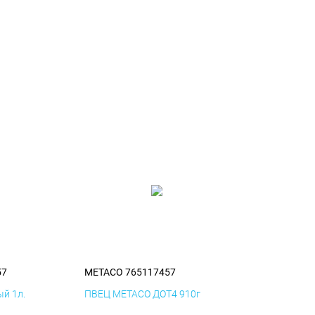
57
METACO 765117457
й 1л.
ПВЕЦ METACO ДОТ4 910г