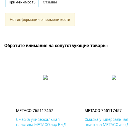
Применимость
Отзывы
Нет информации о применимости
Обратите внимание на сопутствующие товары:
METACO 765117457
METACO 765117457
Смазка универсальная
Смазка универсальна
пластика METACO аэр БмД
пластика METACO аэр 