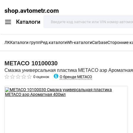
shop.avtometr.com
Каталоги
ЛК
Каталоги групп
Ред.каталоги
Wh-каталоги
Carbase
Сторонние к
METACO
10100030
Смазка универсальная пластика METACO аэр Ароматная
О бренде METACO
0 оценок